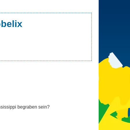
obelix
ssissippi begraben sein?