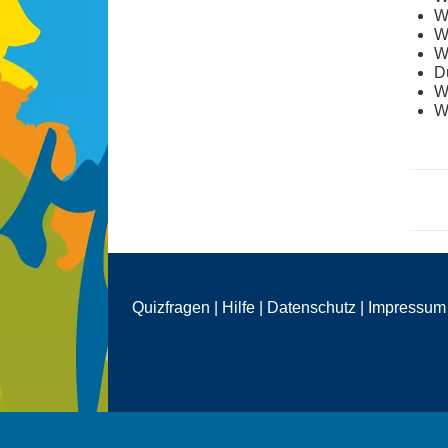
W
W
W
Du
W
Wi
Quizfragen
|
Hilfe
|
Datenschutz
|
Impressum